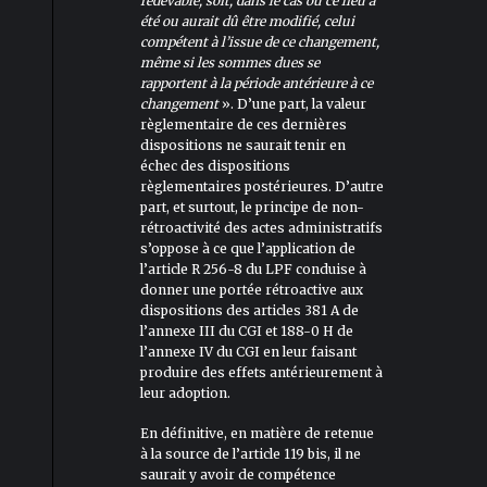
redevable, soit, dans le cas où ce lieu a
été ou aurait dû être modifié, celui
compétent à l’issue de ce changement,
même si les sommes dues se
rapportent à la période antérieure à ce
changement
». D’une part, la valeur
règlementaire de ces dernières
dispositions ne saurait tenir en
échec des dispositions
règlementaires postérieures. D’autre
part, et surtout, le principe de non-
rétroactivité des actes administratifs
s’oppose à ce que l’application de
l’article R 256-8 du LPF conduise à
donner une portée rétroactive aux
dispositions des articles 381 A de
l’annexe III du CGI et 188-0 H de
l’annexe IV du CGI en leur faisant
produire des effets antérieurement à
leur adoption.
En définitive, en matière de retenue
à la source de l’article 119 bis, il ne
saurait y avoir de compétence